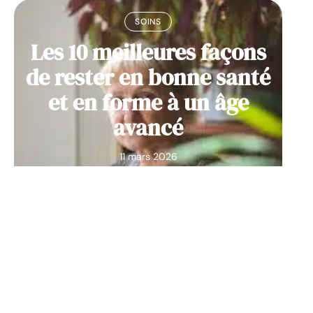
SOINS
Les 10 meilleures façons
de rester en bonne santé
et en forme à un âge
avancé
11 mars 2026
Contact
Mentions Légales
Sitemap