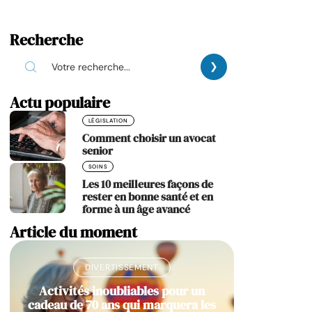
Recherche
Actu populaire
LÉGISLATION
Comment choisir un avocat
senior
SOINS
Les 10 meilleures façons de
rester en bonne santé et en
forme à un âge avancé
Article du moment
DIVERTISSEMENT
Activités inoubliables pour un
cadeau de 70 ans qui marquera les