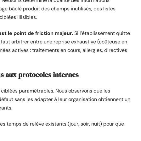
s Netsoins détermine la qualité des informations
e bâclé produit des champs inutilisés, des listes
blées illisibles.
st le point de friction majeur.
Si l’établissement quitte
l faut arbitrer entre une reprise exhaustive (coûteuse en
ées actives : traitements en cours, allergies, directives
s aux protocoles internes
 ciblées paramétrables. Nous observons que les
éfaut sans les adapter à leur organisation obtiennent un
nants.
s temps de relève existants (jour, soir, nuit) pour que