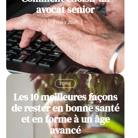
avocat senior
11 mars 2026
SOINS
Les 10 meilleures façons
de rester en bonne santé
et en forme à un âge
avancé