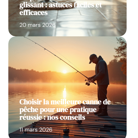
glissant : astuces faciles et
efficaces
20 mars 2026
Choisir la meilleure canne de
pêche pour une pratique
réussie : nos conseils
11 mars 2026