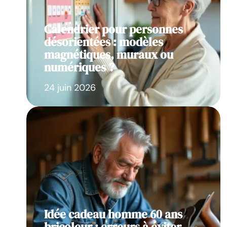
Calendrier pour personnes
désorientées : modèles
magnétiques, muraux ou
numériques ?
24 juin 2026
Idée cadeau homme 60 ans