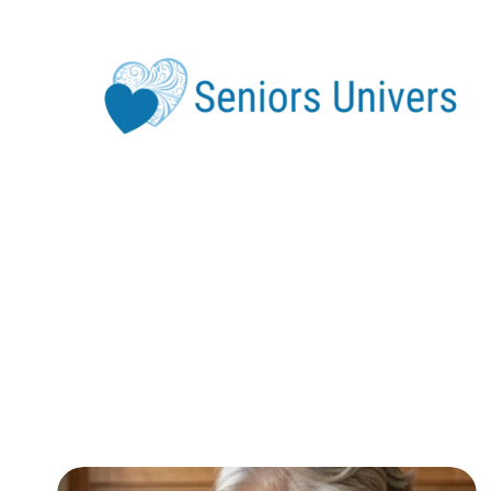
Div
Ser