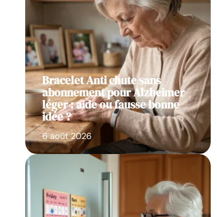
Bracelet Anti chute sans
abonnement pour Alzheimer
léger : aide ou fausse bonne
idée ?
6 août 2026