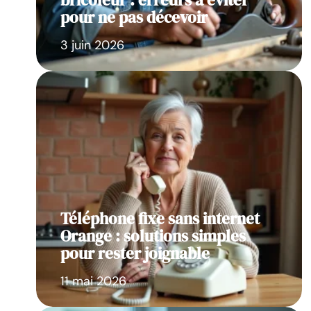
bricoleur : erreurs à éviter
pour ne pas décevoir
3 juin 2026
Téléphone fixe sans internet
Orange : solutions simples
pour rester joignable
11 mai 2026