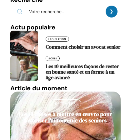
Actu populaire
LÉGISLATION
Comment choisir un avocat senior
SOINS
Les 10 meilleures façons de rester
en bonne santé et en forme à un
âge avancé
Article du moment
RETRAITÉS
Les 10 choses à mettre en œuvre pour
favoriser l’autonomie des seniors