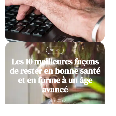
SOINS
Les 10 meilleures façons
de rester en bonne santé
et en forme à un âge
avancé
11 mars 2026