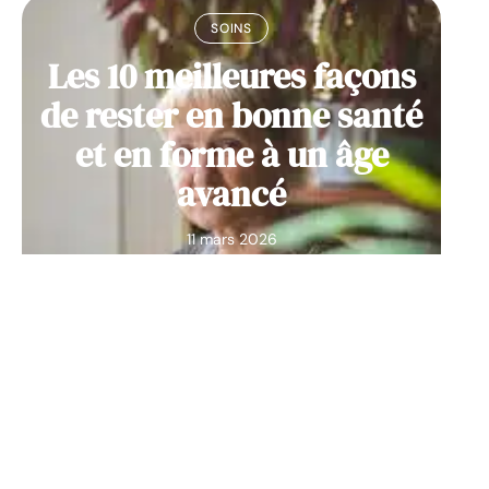
SOINS
Les 10 meilleures façons
de rester en bonne santé
et en forme à un âge
avancé
11 mars 2026
Contact
Mentions Légales
Sitemap