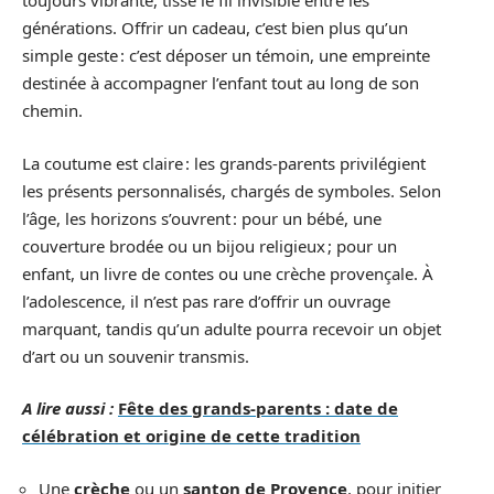
toujours vibrante, tisse le fil invisible entre les
générations. Offrir un cadeau, c’est bien plus qu’un
simple geste : c’est déposer un témoin, une empreinte
destinée à accompagner l’enfant tout au long de son
chemin.
La coutume est claire : les grands-parents privilégient
les présents personnalisés, chargés de symboles. Selon
l’âge, les horizons s’ouvrent : pour un bébé, une
couverture brodée ou un bijou religieux ; pour un
enfant, un livre de contes ou une crèche provençale. À
l’adolescence, il n’est pas rare d’offrir un ouvrage
marquant, tandis qu’un adulte pourra recevoir un objet
d’art ou un souvenir transmis.
A lire aussi :
Fête des grands-parents : date de
célébration et origine de cette tradition
Une
crèche
ou un
santon de Provence
, pour initier