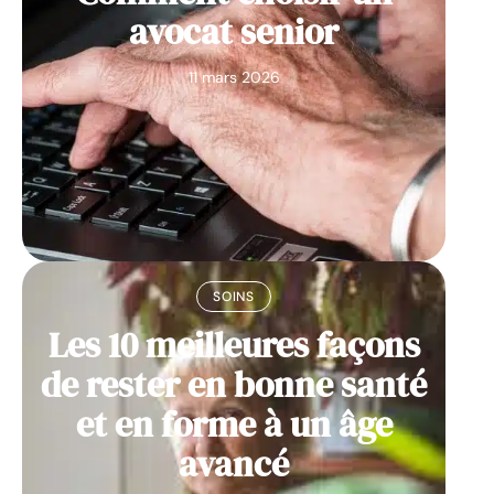
avocat senior
11 mars 2026
SOINS
Les 10 meilleures façons
de rester en bonne santé
et en forme à un âge
avancé