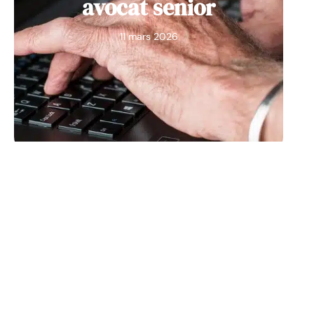
avocat senior
11 mars 2026
SOINS
Les 10 meilleures façons
de rester en bonne santé
et en forme à un âge
avancé
11 mars 2026