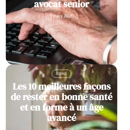
avocat senior
11 mars 2026
SOINS
Les 10 meilleures façons
de rester en bonne santé
et en forme à un âge
avancé
11 mars 2026