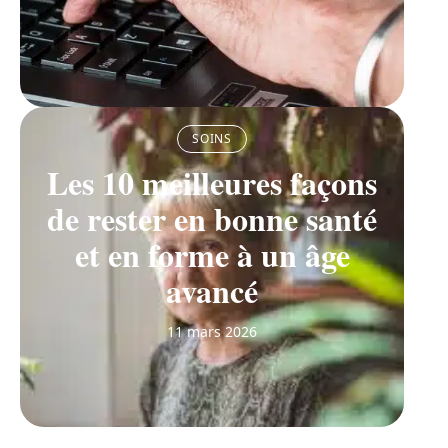
SOINS
Les 10 meilleures façons
de rester en bonne santé
et en forme à un âge
avancé
11 mars 2026