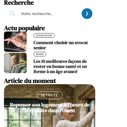
Recherche
Actu populaire
LÉGISLATION
Comment choisir un avocat
senior
SOINS
Les 10 meilleures façons de
rester en bonne santé et en
forme à un âge avancé
Article du moment
RETRAITE
Repenser son logement à l’heure de
la retraite dans l’Ouest