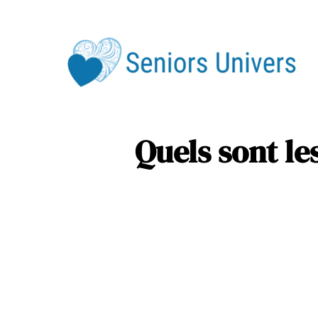
Div
Ser
Quels sont le