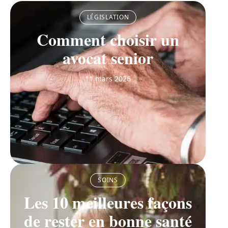
LÉGISLATION
Comment choisir un
avocat senior
11 mars 2026
SOINS
Les 10 meilleures façons
de rester en bonne santé